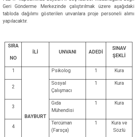
Geri Gönderme Merkezinde çalıştırılmak üzere
aşağıdaki
tabloda dağılımı gösterilen unvanlara proje
personeli alımı
yapılacaktır.
SIRA
SINAV
İLİ
UNVANI
ADEDİ
ŞEKLİ
NO
1
Psikolog
1
Kura
Sosyal
1
Kura
2
Çalışmacı
Gıda
1
Kura
3
Mühendisi
BAYBURT
Tercüman
1
Kura ve
4
(Farsça)
Sözlü