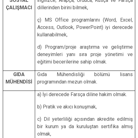
SOSYAL
İngilizce, Arapça, Urduca, Rusça ve Farsça
ÇALIŞMACI
dillerinden birini bilmek,
ç) MS Office programlarını (Word, Excel,
Access, Outlook, PowerPoint) iyi derecede
kullanabilmek,
d) Program/proje araştırma ve geliştirme
deneyimleri yanı sıra proje yönetimi ve
eğitimi becerilerine sahip olmak.
GIDA
Gıda Mühendisliği bölümü lisans
MÜHENDİSİ
programından mezun olmak.
a) İyi derecede Farsça diline hakim olmak.
b) Pratik ve akıcı konuşmak,
c) Dil yeterliliği açısından akredite edilmiş
bir kurum ya da kuruluştan sertifika almış
olmak,