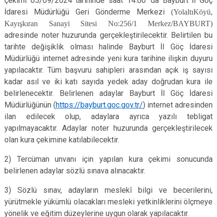
çekimi 05/09/2024 tarihinde saat 14:00’ da Bayburt İl Göç
İdaresi Müdürlüğü Geri Gönderme Merkezi
(YolaltıKöyü,
Kayışkıran Sanayi Sitesi No:256/1 Merkez/BAYBURT)
adresinde noter huzurunda gerçekleştirilecektir. Belirtilen bu
tarihte değişiklik olması halinde Bayburt İl Göç İdaresi
Müdürlüğü internet adresinde yeni kura tarihine ilişkin duyuru
yapılacaktır. Tüm başvuru sahipleri arasından açık iş sayısı
kadar asıl ve iki katı sayıda yedek aday doğrudan kura ile
belirlenecektir. Belirlenen adaylar Bayburt İl Göç İdaresi
Müdürlüğünün (
https://bayburt.goc.gov.tr/
) internet adresinden
ilan edilecek olup, adaylara ayrıca yazılı tebligat
yapılmayacaktır. Adaylar noter huzurunda gerçekleştirilecek
olan kura çekimine katılabilecektir.
2) Tercüman unvanı için yapılan kura çekimi sonucunda
belirlenen adaylar sözlü sınava alınacaktır.
3) Sözlü sınav, adayların meslekî bilgi ve becerilerini,
yürütmekle yükümlü olacakları mesleki yetkinliklerini ölçmeye
yönelik ve eğitim düzeylerine uygun olarak yapılacaktır.