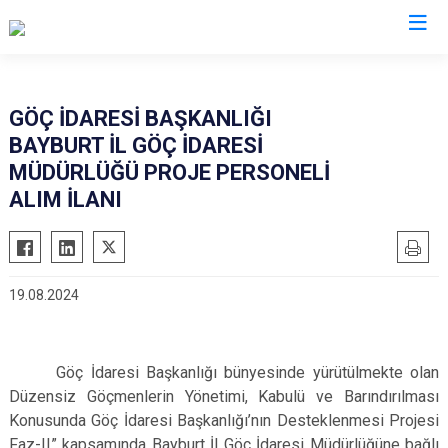
İl Göç İdaresi Müdürlükleri
GÖÇ İDARESİ BAŞKANLIĞI
BAYBURT İL GÖÇ İDARESİ
MÜDÜRLÜĞÜ PROJE PERSONELİ
ALIM İLANI
19.08.2024
Göç İdaresi Başkanlığı bünyesinde yürütülmekte olan
Düzensiz Göçmenlerin Yönetimi, Kabulü ve Barındırılması
Konusunda Göç İdaresi Başkanlığı’nın Desteklenmesi Projesi
Faz-II” kapsamında Bayburt İl Göç İdaresi Müdürlüğüne bağlı