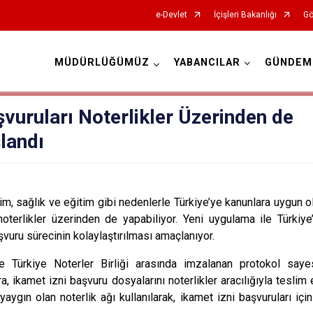
e-Devlet
İçişleri Bakanlığı
Gö
MÜDÜRLÜĞÜMÜZ
YABANCILAR
GÜNDEM
İl Göç İdaresi Müdürlükleri
şvuruları Noterlikler Üzerinden de
landı
ilim, sağlık ve eğitim gibi nedenlerle Türkiye’ye kanunlara uygun ol
noterlikler üzerinden de yapabiliyor.
Yeni uygulama ile Türkiy
şvuru sürecinin kolaylaştırılması amaçlanıyor.
e Türkiye Noterler Birliği arasında imzalanan protokol sayes
a, ikamet izni başvuru dosyalarını noterlikler aracılığıyla teslim 
yaygın olan noterlik ağı kullanılarak, ikamet izni başvuruları içi