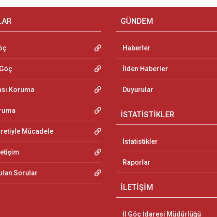
LAR
GÜNDEM
öç
Haberler
 Göç
İlden Haberler
ası Koruma
Duyurular
oruma
İSTATİSTİKLER
aretiyle Mücadele
İstatistikler
letişim
Raporlar
ulan Sorular
İLETİŞİM
İl Göç İdaresi Müdürlüğü