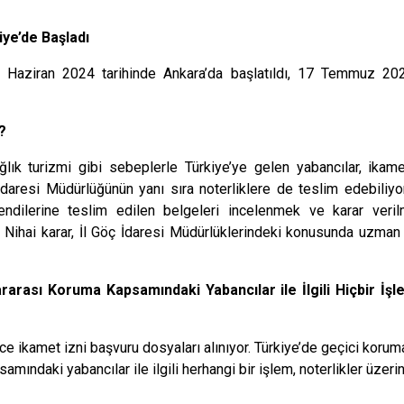
ye’de Başladı
 Haziran 2024 tarihinde Ankara’da başlatıldı, 17 Temmuz 2024
?
ağlık turizmi gibi sebeplerle Türkiye’ye gelen yabancılar, ikam
 İdaresi Müdürlüğünün yanı sıra noterliklere de teslim edebiliyo
kendilerine teslim edilen belgeleri
incelenmek ve karar veril
 Nihai karar, İl Göç İdaresi Müdürlüklerindeki konusunda uzman 
arası Koruma Kapsamındaki Yabancılar ile İlgili Hiçbir İş
e ikamet izni başvuru dosyaları alınıyor. Türkiye’de geçici koruma
amındaki yabancılar ile ilgili herhangi bir işlem, noterlikler üzeri