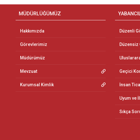
MÜDÜRLÜĞÜMÜZ
YABANCI
Hakkımızda
Düzenli G
Görevlerimiz
Düzensiz
Müdürümüz
Uluslarar
Mevzuat
Geçici K
Kurumsal Kimlik
İnsan Tic
Uyum ve İ
Sıkça Sor