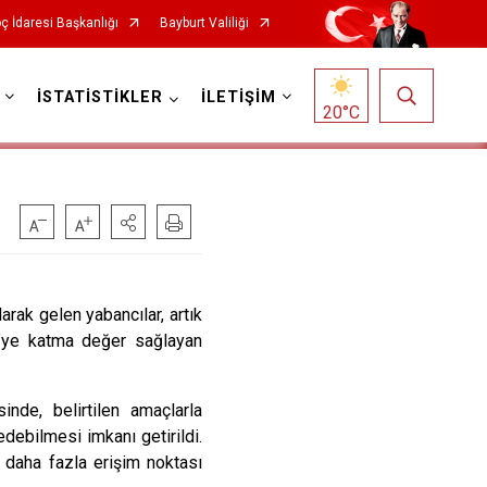
ç İdaresi Başkanlığı
Bayburt Valiliği
İSTATİSTİKLER
İLETİŞİM
20
°C
arak gelen yabancılar, artık
e’ye katma değer sağlayan
inde, belirtilen amaçlarla
edebilmesi imkanı getirildi.
n daha fazla erişim noktası