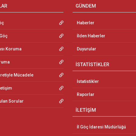
LAR
GÜNDEM
öç
Haberler
 Göç
İlden Haberler
ası Koruma
Duyurular
oruma
İSTATİSTİKLER
aretiyle Mücadele
İstatistikler
letişim
Raporlar
ulan Sorular
İLETİŞİM
İl Göç İdaresi Müdürlüğü