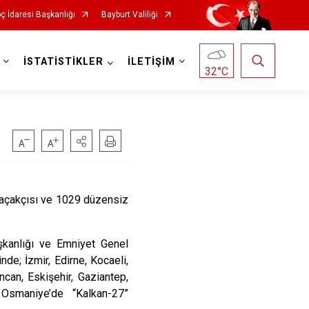
ç İdaresi Başkanlığı
Bayburt Valiliği
İSTATİSTİKLER
İLETİŞİM
32
°C
 kaçakçısı ve 1029 düzensiz
şkanlığı ve Emniyet Genel
e; İzmir, Edirne, Kocaeli,
incan, Eskişehir, Gaziantep,
 Osmaniye’de “Kalkan-27”