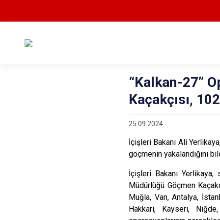
“Kalkan-27” O
Kaçakçısı, 10
25.09.2024
İçişleri Bakanı Ali Yerlik
göçmenin yakalandığını bild
İçişleri Bakanı Yerlikay
Müdürlüğü Göçmen Kaçakçıl
Muğla, Van, Antalya, İstanb
Hakkari, Kayseri, Niğde