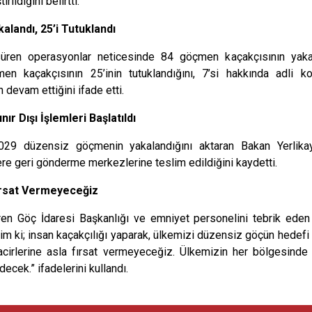
ildiğini belirtti.
landı, 25’i Tutuklandı
üren operasyonlar neticesinde 84 göçmen kaçakçısının yakal
en kaçakçısının 25’inin tutuklandığını, 7’si hakkında adli kon
n devam ettiğini ifade etti.
r Dışı İşlemleri Başlatıldı
1029 düzensiz göçmenin yakalandığını aktaran Bakan Yerlika
re geri gönderme merkezlerine teslim edildiğini kaydetti.
Fırsat Vermeyeceğiz
ren Göç İdaresi Başkanlığı ve emniyet personelini tebrik eden 
rim ki; insan kaçakçılığı yaparak, ülkemizi düzensiz göçün hedefi 
acirlerine asla fırsat vermeyeceğiz. Ülkemizin her bölgesinde 
cek.” ifadelerini kullandı.