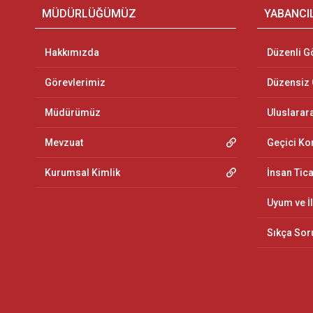
MÜDÜRLÜĞÜMÜZ
YABANCI
Hakkımızda
Düzenli G
Görevlerimiz
Düzensiz
Müdürümüz
Uluslarar
Mevzuat
Geçici K
Kurumsal Kimlik
İnsan Tic
Uyum ve İ
Sıkça Sor