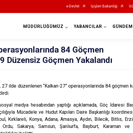
e-Devlet
İçişleri Bakanlığı
Gö
MÜDÜRLÜĞÜMÜZ
YABANCILAR
GÜNDEM
İl Göç İdaresi Müdürlükleri
perasyonlarında 84 Göçmen
29 Düzensiz Göçmen Yakalandı
aya, 27 ilde düzenlenen “Kalkan-27” operasyonlarında 84 göçmen
irdi.
a, sosyal medya hesabından yaptığı açıklamada, Göç İdaresi Ba
ığıyla Mücadele ve Hudut Kapıları Daire Başkanlığı koordinesind
ul, Kırklareli, Konya, Adana, Amasya, Aydın, Bilecik, Bitlis, Erz
, Ordu, Sakarya, Samsun, Şanlıurfa, Bayburt, Karaman ve